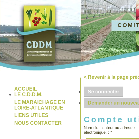
COMI
< Revenir à la page pr
ACCUEIL
Se connecter
LE C.D.D.M.
LE MARAICHAGE EN
Demander un nouvea
LOIRE-ATLANTIQUE
LIENS UTILES
Compte uti
NOUS CONTACTER
Nom d'utilisateur ou adresse
électronique. :
*